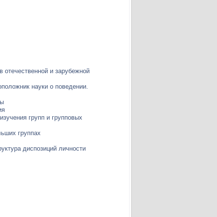
в отечественной и зарубежной
оположник науки о поведении.
ды
ия
 изучения групп и групповых
льших группах
руктура диспозиций личности