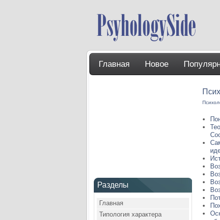
Главная
Новое
Популяр
Псих
Психол
Пон
Тео
Соо
Сам
ид
Ис
Во
Во
Во
Разделы
Во
Пот
Главная
По
Ос
Типология характера