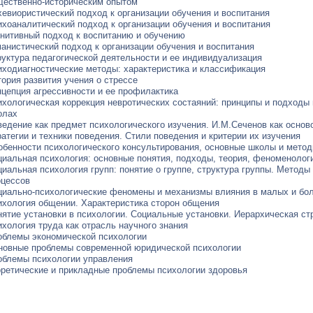
щественно-историческим опытом
евиористический подход к организации обучения и воспитания
ихоаналитический подход к организации обучения и воспитания
гнитивный подход к воспитанию и обучению
анистический подход к организации обучения и воспитания
руктура педагогической деятельности и ее индивидуализация
иходиагностические методы: характеристика и классификация
ория развития учения о стрессе
нцепция агрессивности и ее профилактика
хологическая коррекция невротических состаяний: принципы и подходы 
олах
едение как предмет психологического изучения. И.М.Сеченов как основ
атегии и техники поведения. Стили поведения и критерии их изучения
обенности психологического консультирования, основные школы и мето
циальная психология: основные понятия, подходы, теория, феноменолог
иальная психология групп: понятие о группе, структура группы. Методы
оцессов
циально-психологические феномены и механизмы влияния в малых и бо
ихология общении. Характеристика сторон общения
ятие установки в психологии. Социальные установки. Иерархическая ст
хология труда как отрасль научного знания
облемы экономической психологии
новные проблемы современной юридической психологии
облемы психологии управления
оретические и прикладные проблемы психологии здоровья