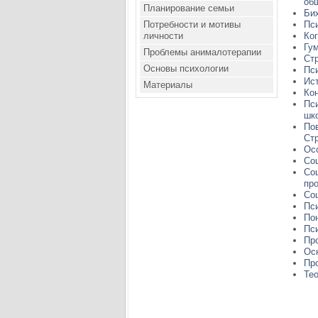
об
Планирование семьи
Бих
Потребности и мотивы
Пс
личности
Ко
Гум
Проблемы анималотерапии
Ст
Основы психологии
Пс
Ист
Материалы
Ко
Пси
шк
Пов
Стр
Ос
Со
Соц
пр
Со
Пс
Пон
Пси
Пр
Ос
Пр
Те