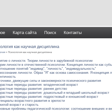
ное
Карта сайта
Поиск
Контакты
ология как научная дисциплина
огия
» Психология как научная дисциплина
ятие о личности. Теории личности в зарубежной психологии
рии личности в отечественной психологии. Концепция личности как суб
тношение понятий "индивид", "личность", "индивидуальность"
осознание личности. Образ "Я" как основа самосознания. Я-концепция 
ентичность
точники, движущие силы и закономерности психического развития
зрастные периоды развития: младенческий возраст
зрастные периоды развития: раннее детство
зрастные периоды развития: дошкольный и младший школьный возраст
зрастные периоды развития: подростковый и юношеский возраст
енциалы возрастного развития в зрелости
жилой возраст и старость
новные проблемы педагогической психологии: соотношение внешних и в