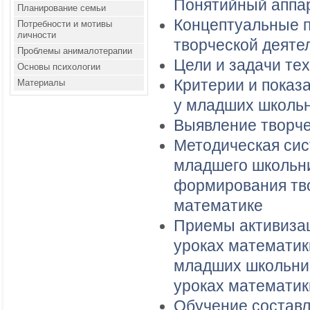
Понятийный аппа
Планирование семьи
Концептуальные 
Потребности и мотивы
личности
творческой деяте
Проблемы анималотерапии
Цели и задачи те
Основы психологии
Критерии и показ
Материалы
у младших школь
Выявление творче
Методическая сис
младшего школьни
формирования тво
математике
Приемы активизац
уроках математик
младших школьник
уроках математик
Обучение составл