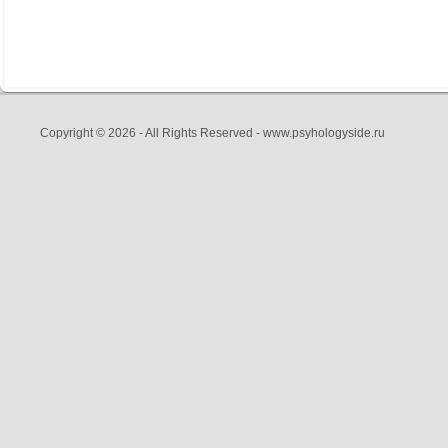
Copyright © 2026 - All Rights Reserved - www.psyhologyside.ru