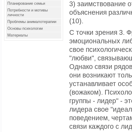
3) заимствование 
Планирование семьи
Потребности и мотивы
объяснения различ
личности
(10).
Проблемы анималотерапии
Основы психологии
С точки зрения 3. 
Материалы
эмоциональных либи
свое психологичес
"любви", связываю
Однако связи рядо
они возникают толь
устанавливает осо
(вожаком). Психоло
группы - лидер" - 
лидера свое "идеал
поведением, чертам
связи каждого с ли