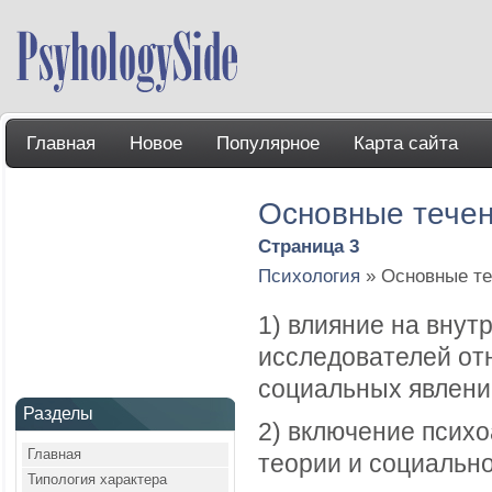
Главная
Новое
Популярное
Карта сайта
Основные течен
Страница 3
Психология
» Основные те
1) влияние на вну
исследователей от
социальных явлени
Разделы
2) включение псих
Главная
теории и социально
Типология характера