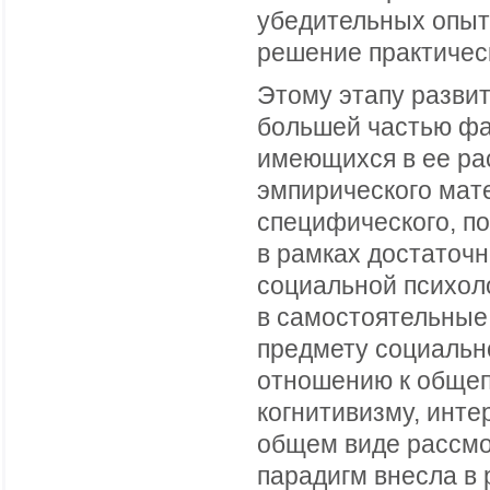
убедительных опыт
решение практичес
Этому этапу разви
большей частью фа
имеющихся в ее ра
эмпирического мат
специфического, п
в рамках достаточ
социальной психоло
в самостоятельные
предмету социально
отношению к общеп
когнитивизму, инт
общем виде рассмот
парадигм внесла в