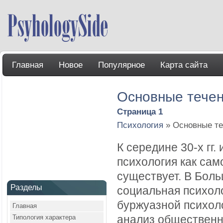
Главная
Новое
Популярное
Карта сайта
Основные течен
Страница 1
Психология
» Основные те
К середине 30-х гг.
психология как сам
существует. В Боль
Разделы
социальная психоло
буржуазной психол
Главная
Типология характера
анализ общественн