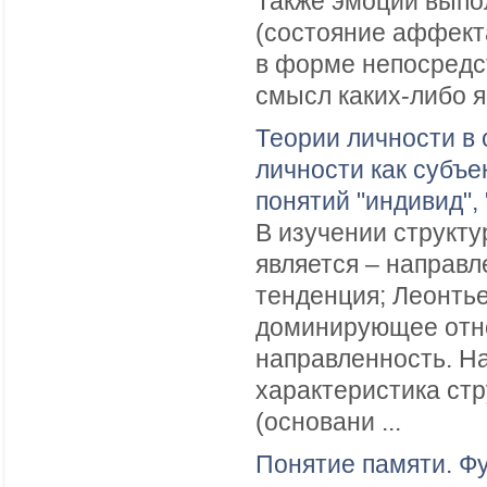
Также эмоции вып
(состояние аффект
в форме непосредс
смысл каких-либо я 
Теории личности в 
личности как субъ
понятий "индивид",
В изучении структу
является – направ
тенденция; Леонть
доминирующее отно
направленность. Н
характеристика ст
(основани ...
Понятие памяти. Фу