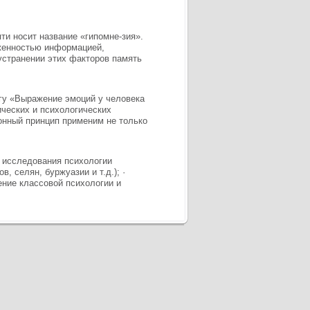
и носит название «гипомне-зия».
уженностью информацией,
устранении этих факторов память
игу «Выражение эмоций у человека
ических и психологических
ионный принцип применим не только
и исследования психологии
, селян, буржуазии и т.д.); ·
ение классовой психологии и