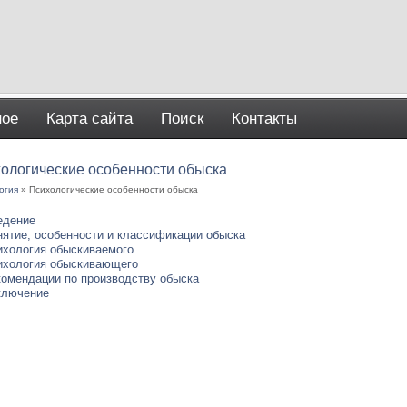
ное
Карта сайта
Поиск
Контакты
ологические особенности обыска
огия
» Психологические особенности обыска
едение
нятие, особенности и классификации обыска
ихология обыскиваемого
ихология обыскивающего
комендации по производству обыска
ключение