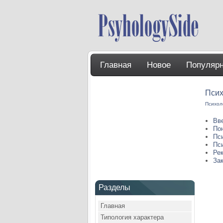
Главная
Новое
Популяр
Псих
Психол
Вв
По
Пс
Пс
Ре
За
Разделы
Главная
Типология характера