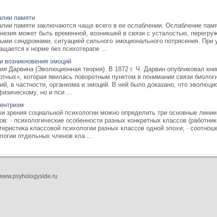
лии памяти
лии памяти заключаются чаще всего в ее ослаблении. Ослабление памят
незия может быть временной, возникшей в связи с усталостью, перегр
ыми синдромами, ситуацией сильного эмоционального потрясения. При 
ащается к норме без психотерапе ...
и возникновения эмоций
рия Дарвина (Эволюционная теория). В 1872 г. Ч. Дарвин опубликовал кн
отных», которая явилась поворотным пунктом в понимании связи биолог
ий, в частности, организма и эмоций. В ней было доказано, что эволюц
физическому, но и пси ...
ентризм
ки зрения социальной психологии можно определить три основные лини
ов: · психологические особенности разных конкретных классов (работников
теристика классовой психологии разных классов одной эпохи; · соотнош
логии отдельных членов кла ...
- www.psyhologyside.ru