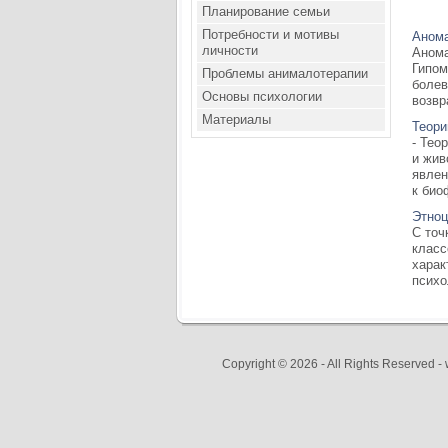
Планирование семьи
Потребности и мотивы
Анома
личности
Анома
Гипом
Проблемы анималотерапии
болев
Основы психологии
возвр
Материалы
Теори
- Тео
и жив
явлен
к био
Этноц
С точ
класс
харак
психо
Copyright © 2026 - All Rights Reserved 