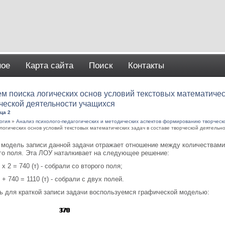
ное
Карта сайта
Поиск
Контакты
м поиска логических основ условий текстовых математичес
ческой деятельности учащихся
ца 2
огия
»
Анализ психолого-педагогических и методических аспектов формированию творчес
 логических основ условий текстовых математических задач в составе творческой деятельн
 модель записи данной задачи отражает отношение между количествами 
го поля. Эта ЛОУ наталкивает на следующее решение:
 х 2 = 740 (т) - собрали со второго поля;
0 + 740 = 1110 (т) - собрали с двух полей.
ь для краткой записи задачи воспользуемся графической моделью: