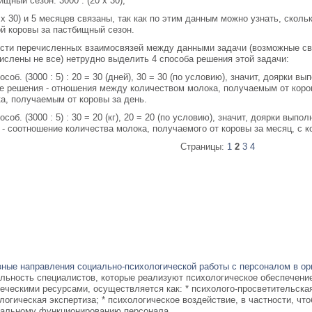
ищный сезон: 3000 : (20 х 30);
0 х 30) и 5 месяцев связаны, так как по этим данным можно узнать, скол
й коровы за пастбищный сезон.
сти перечисленных взаимосвязей между данными задачи (возможные св
ислены не все) нетрудно выделить 4 способа решения этой задачи:
пособ. (3000 : 5) : 20 = 30 (дней), 30 = 30 (по условию), значит, доярки в
е решения - отношения между количеством молока, получаемым от коро
а, получаемым от коровы за день.
пособ. (3000 : 5) : 30 = 20 (кг), 20 = 20 (по условию), значит, доярки вып
 - соотношение количества молока, получаемого от коровы за месяц, с 
Страницы:
1
2
3
4
ные направления социально-психологической работы с персоналом в ор
льность специалистов, которые реализуют психологическое обеспечени
еческими ресурсами, осуществляется как: * психолого-просветительская
логическая экспертиза; * психологическое воздействие, в частности, чт
альному функционированию персонала, ...