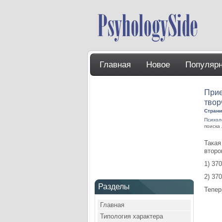
Главная
Новое
Популяр
Прие
твор
Страни
Психол
поиска
Такая
второ
1) 370
2) 37
Разделы
Тепер
Главная
Типология характера