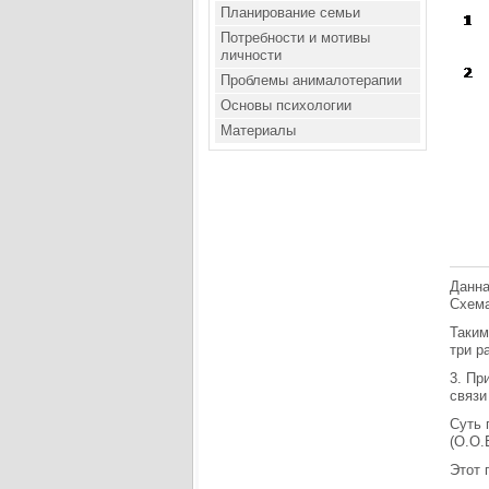
Планирование семьи
Потребности и мотивы
личности
Проблемы анималотерапии
Основы психологии
Материалы
Данна
Схема
Таким
три р
3. Пр
связи
Суть 
(О.О.
Этот 