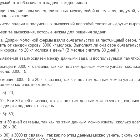
думай, что обозначает в задаче каждое число.
йди в задаче пары чисел, связанных между собой по смыслу; подумай, ч
тавь выражения.
 чисел задачи и полученных выражений попробуй составить другие выра
бери те выражения, которые нужны для решения задачи.
а. Доярки молочной фермы взяли обязательство за пастбищный сезон,
ить от каждой коровы 3000 кг молока. Выполнят ли они свое обязательст
й коровы по 20 кг молока в день? (В месяце считать 30 дней.)
ыявления взаимосвязей между данными задачи воспользуемся памятко
месяцев и 3000 кг связаны, так как по этим данным можно узнать, скольк
есяц: 3000 : 5;
ражение 3000 : 5 и 20 кг связаны, так как по этим данным можно узнать, 
одимое количество молока:
: 5): 20;
000 : 5) и 30 дней связаны, так как по этим данным можно узнать, сколь
ы доярки надаивают за день:
: 5): 30;
 кг и 30 дней связаны, так как по этим данным можно узнать, сколько все
: 20 х 30;
0 х 30) и 3000 кг связаны, так как по этим данным можно узнать, сколь к