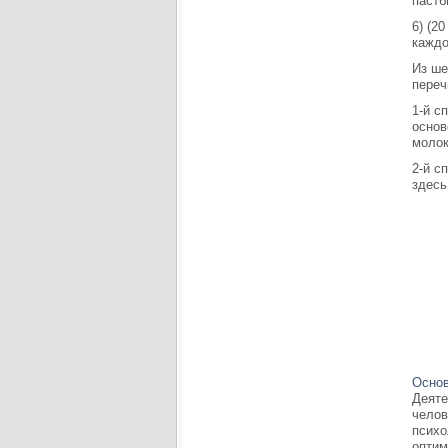
пастб
6) (2
каждо
Из ше
переч
1-й с
основ
молок
2-й с
здесь
Основ
Деяте
челов
психо
оптим