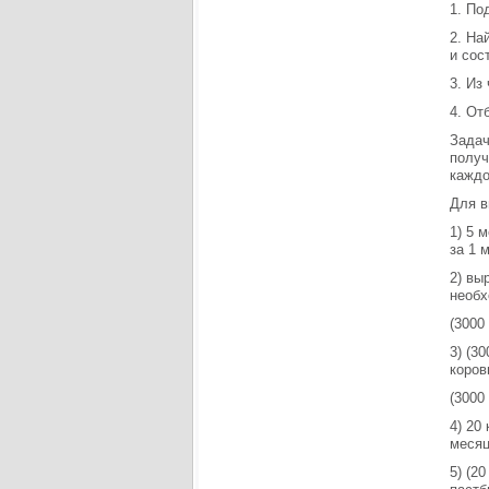
1. По
2. На
и сос
3. Из
4. От
Задач
получ
каждо
Для в
1) 5 
за 1 м
2) вы
необх
(3000 
3) (3
коров
(3000 
4) 20
месяц
5) (2