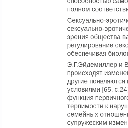
способностью само
полном соответств
Сексуально-эротич
сексуально-эротиче
зрения общества ва
регулирование секс
обеспечивая биоло
Э.Г.Эйдемиллер и В
происходят изменен
другие появляются
условиями [65, с.2
функция первичног
терпимости к нару
семейных отношени
супружеским измена