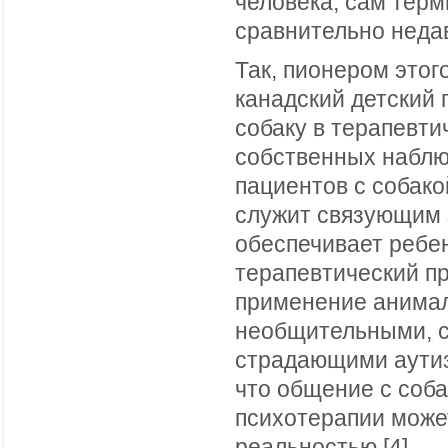
человека, сам тер
сравнительно недав
Так, пионером этог
канадский детский 
собаку в терапевти
собственных наблю
пациентов с собако
служит связующим 
обеспечивает ребен
терапевтический пр
применение анимал
необщительными, с
страдающими аутиз
что общение с соба
психотерапии может
реальностью.[4]