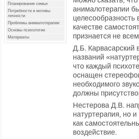
Можно сказать, что
Планирование семьи
анималотерапии бы
Потребности и мотивы
личности
целесообразность 
Проблемы анималотерапии
качестве самостоя
Основы психологии
признается не всем
Материалы
Д.Б. Карвасарский 
названий «натурте
что каждый психот
оснащен стереофон
необходимого звуко
должны присутствов
Нестерова Д.В. нап
натуртерапия, но 
как самостоятельн
воздействие.