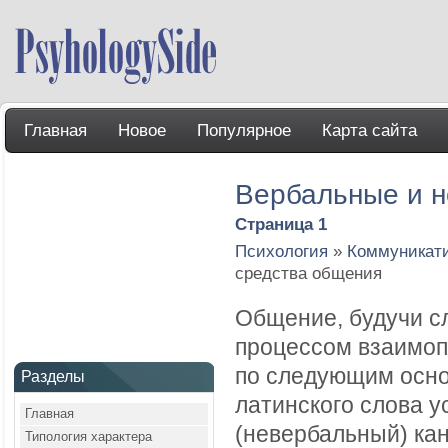
Главная
Новое
Популярное
Карта сайта
Вербальные и н
Страница 1
Психология
»
Коммуникат
средства общения
Общение, будучи с
процессом взаимоп
по следующим осно
Разделы
латинского слова у
Главная
(невербальный) кан
Типология характера