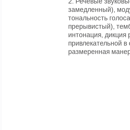
2. Речевые звуковы
замедленный), моду
тональность голоса
прерывистый), темб
интонация, дикция 
привлекательной в 
размеренная манер