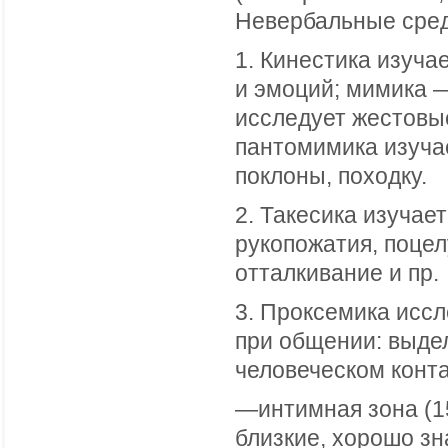
Невербальные сред
1. Кинестика изуча
и эмоций; мимика 
исследует жестовы
пантомимика изучае
поклоны, походку.
2. Такесика изучае
рукопожатия, поцел
отталкивание и пр.
3. Проксемика исс
при общении: выде
человеческом конта
—интимная зона (15
близкие, хорошо з