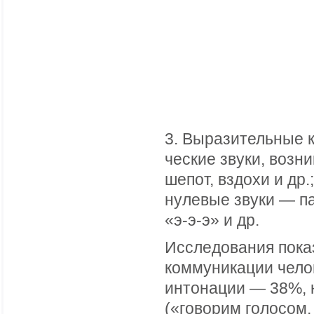
3. Выразительные 
ческие звуки, возн
шепот, вздохи и др
нулевые звуки — па
«э-э-э» и др.
Исследования пока
коммуникации челов
интонации — 38%, 
(«говорим голосом,