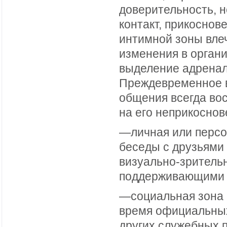
доверительность, 
контакт, прикоснов
интимной зоны вле
изменения в орган
выделение адренали
Преждевременное в
общения всегда во
на его неприкоснов
—личная или персо
беседы с друзьями 
визуально-зритель
поддерживающими 
—социальная зона 
время официальных
других служебных п