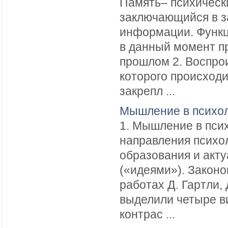
Память– психическ
заключающийся в з
информации. Функц
в данный момент п
прошлом 2. Воспрои
которого происходи
закрепл ...
Мышление в психол
1. Мышление в псих
направления психол
образования и акт
(«идеями»). Закон
работах Д. Гартли, 
выделили четыре ви
контрас ...