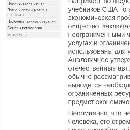
Например, во введ
Планирование семьи
учебников США по 
Потребности и мотивы
личности
экономическая проб
Проблемы анималотерапии
общество, заключа
Основы психологии
неограниченными ч
Материалы
услугах и ограниче
использованы для 
Аналогичное утвер
отечественные авт
обычно рассматрива
выводится необход
ограниченных ресур
предмет экономиче
Несомненно, что н
человека, его стре