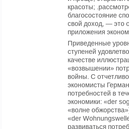
красоты; .рассмот
благосостояние сп
свой доход, — это 
приложения эконом
Приведенные уровн
ступеней удовлетв
качестве иллюстра
«возвышении» потр
войны. С отчетливо
экономисты Герман
потребностей в те
экономики: «der so
«волне обжорства»)
«der Wohnungswelle
развиваться потребн