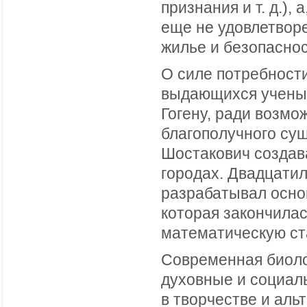
признания и т. д.),
еще не удовлетвор
жилье и безопаснос
О силе потребност
выдающихся ученых 
Гогену, ради возмо
благополучного су
Шостакович создав
городах. Двадцати
разрабатывал осно
которая закончилас
математическую ст
Современная биоло
духовные и социал
в творчестве и аль