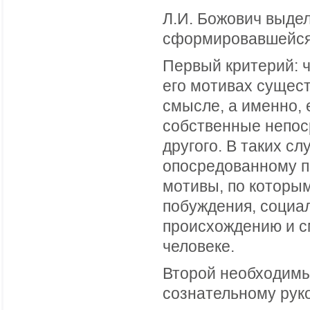
Л.И. Божович выде
сформировавшейся
Первый критерий: ч
его мотивах сущес
смысле, а именно, 
собственные непос
другого. В таких сл
опосредованному п
мотивы, по которы
побуждения, социа
происхождению и см
человеке.
Второй необходимый
сознательному рук