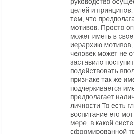
руководство осуще
целей и принципов.
тем, что предпола
мотивов. Просто о
может иметь в сво
иерархию мотивов,
человек может не о
заставило поступи
подействовать впол
признаке так же им
подчеркивается им
предполагает нали
личности То есть г
воспитание его мот
мере, в какой сист
сформированной тр