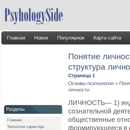
Главная
Новое
Популярное
Карта сайта
Понятие личнос
структура личн
Страница 1
Основы психологии
» Поня
личности
ЛИЧНОСТЬ— 1) инди
Разделы
сознательной деят
общественные отно
Главная
Типология характера
формирующееся в с