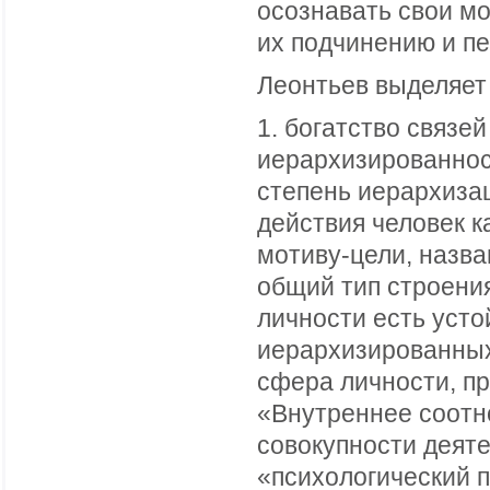
осознавать свои мо
их подчинению и п
Леонтьев выделяет
1. богатство связей
иерархизированност
степень иерархизац
действия человек к
мотиву-цели, назв
общий тип строения
личности есть усто
иерархизированны
сфера личности, п
«Внутреннее соотн
совокупности деят
«психологический 