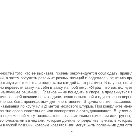
нностей того, кто ее высказав, причем рекомендуется соблюдать
правил
ий, а затем обсудить различие разных позиций и подходов к решению п
ентируя достоинства и недостатки каждой альтернативы. В случае, если 
но перевести атаку на себя в атаку на проблему: «Я рад, что вас волнуе
 наилучшее решение .» Глазное — не победить в споре, а продвинуться
тись к своей позиции не как единственно возможной и единственно верно
мнение, быть проницаемым для иного мнения. В целях снятия пассивнос
сказывания по кругу или 2) метод мозгового штурма. При конфликте мне
рентно-соревновательная или кооперативно-сотрудошчающая. В целях о
ренции мнений могут создаваться согласительные комиссии или группы
воположными взглядами, которые должны определить пункты, в которых 
ы в чужой позиции, которые нравятся или могут быть полезными для оп