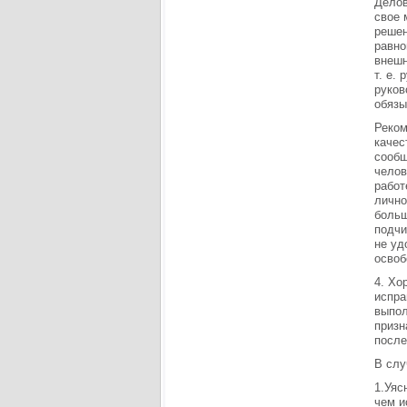
Делов
свое 
решен
равно
внешн
т. е.
руков
обязы
Реком
качес
сообщ
челов
работ
лично
больш
подчи
не уд
освоб
4. Хо
испра
выпол
призн
после
В слу
1.Уяс
чем и