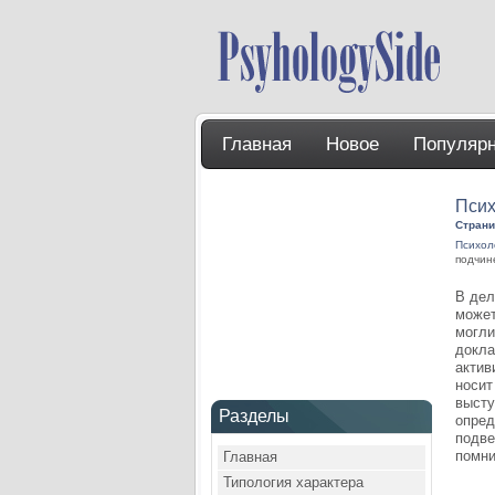
Главная
Новое
Популяр
Псих
Страни
Психол
подчин
В дел
может
могли
докла
актив
носит
высту
Разделы
опред
подве
помни
Главная
Типология характера