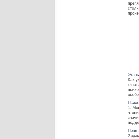
препя
столк
произ
Этапы
Как у
гипот
психо
особо
Психо
1. Мо
чтени
значи
подде
Понят
Харак