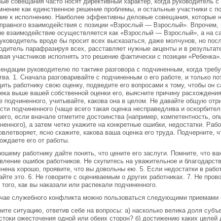
ые совещания часто носят директивный характер, когда руководитель с
мнение как единственное решение проблемы, и остальные участники с п
ие к исполнению. Наиболее эффективны деловые совещания, которые н
правного взаимодействия с позиции «Взрослый — Взрослый». Впрочем, 
е взаимодействие осуществляется как «Взрослый — Взрослый», а на с
 руководитель вроде бы просит всех высказаться, даже молчунов, но посл
одитель парафразируя всех, расставляет нужные акценты и в результат
вая участников исполнять это решение фактически с позиции «Ребенка»
ендации руководителю по тактике разговора с подчиненным, когда треб
тва. 1. Сначала разговаривайте с подчиненным о его работе, и только п
ить работнику свою оценку, подведите его вопросами к тому, чтобы он 
ека выше вашей собственной оценки его, выясните причину расхождения.
е подчиненного, учитывайте, какова она в целом. Не давайте общую отр
сти подчиненного (чаще всего такая оценка несправедлива и оскорбител
его, если вначале отметите достоинства (например, компетентность, оп
ненного), а затем четко укажите на конкретные ошибки, недостатки. Рабо
овлетворяет, ясно скажите, какова ваша оценка его труда. Подчерните, ч
ождаете его от работы.
рошему работнику дайте понять, что цените его заслуги. Помните, что в
вление ошибок работников. Не скупитесь на уважительное и благодарств
нена хорошо, проявите, что вы довольны ею. 5. Если недостатки в рабо
айте это. 6. Не говорите с оцениваемым о других работниках. 7. Не пров
 того, как вы наказали или распекали подчиненного.
чае служебного конфликта можно пользоваться следующими приемами 
ните ситуацию, ответив себе на вопросы: а) насколько велика доля субъ
стоки ожесточения одной или обеих сторон? б) достижению каких целей 