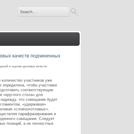
ловых качеств подчиненных
аний и оценки деловых качеств
 количество участников уже
 определена, чтобы участники
подготовить соответствующие
е «круглого стола» для
 надежду, что совещание будет
регламентом, «удерживая»
вливая «словоохотливых»,
уществляя парафразирование и
еденного совещания. Следует
ых позиций, а не личностных