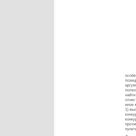
особе
позиц
аргум
полез
найти
отнес
иное 
1) вы
конку
конку
проти
пункт