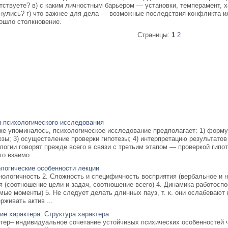
тствуете? в) с каким личностным барьером — установки, темперамент, х
нулись? г) что важнее для дела — возможные последствия конфликта ил
ошло столкновение.
Страницы:
1
2
 психологического исследования
же упоминалось, психологическое исследование предполагает: 1) форм
езы; 3) осуществление проверки гипотезы; 4) интерпретацию результатов
логии говорят прежде всего в связи с третьим этапом — проверкой гипо
го взаимо ...
логические особенности лекции
нологичность 2. Сложность и специфичность восприятия (вербальное и 
я (соотношение цели и задач, соотношение всего) 4. Динамика работос
мые моменты) 5. Не следует делать длинных пауз, т. к. они ослабевают
рживать актив ...
ие характера. Структура характера
тер– индивидуальное сочетание устойчивых психических особенностей