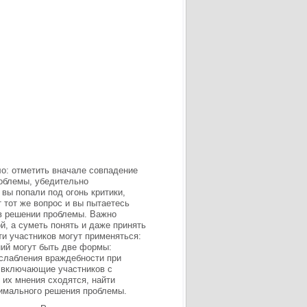
о: отметить вначале совпадение
роблемы, убедительно
вы попали под огонь критики,
т тот же вопрос и вы пытаетесь
 в решении проблемы. Важно
й, а суметь понять и даже принять
ти участников могут применяться:
ний могут быть две формы:
слабления враждебности при
, включающие участников с
их мнения сходятся, найти
тимального решения проблемы.