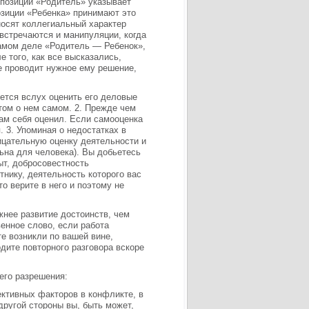
 позиции «Родитель» указывает
озиции «Ребенка» принимают это
осят коллегиальный характер
встречаются и манипуляции, когда
амом деле «Родитель — Ребенок»,
е того, как все высказались,
е проводит нужное ему решение,
.
уется вслух оценить его деловые
отом о нем самом. 2. Прежде чем
сам себя оценил. Если самооценка
 3. Упоминая о недостатках в
ицательную оценку деятельности и
ьна для человека). Вы добьетесь
ыт, добросовестность
тнику, деятельность которого вас
то верите в него и поэтому не
ажнее развитие достоинств, чем
енное слово, если работа
те возникли по вашей вине,
одите повторного разговора вскоре
его разрешения:
ективных факторов в конфликте, в
другой стороны вы, быть может,