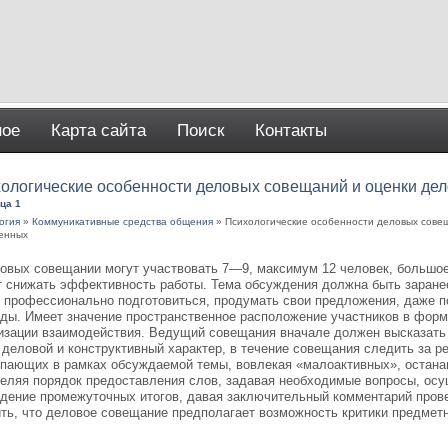
ное
Карта сайта
Поиск
Контакты
ологические особенности деловых совещаний и оценки де
ца 1
огия
»
Коммуникативные средства общения
» Психологические особенности деловых совещ
енных
овых совещании могут участвовать 7—9, максимум 12 человек, большое
 снижать эффективность работы. Тема обсуждения должна быть заранее
 профессионально подготовиться, продумать свои предложения, даже 
ды. Имеет значение пространственное расположение участников в форм
изации взаимодействия. Ведущий совещания вначале должен высказать
 деловой и конструктивный характер, в течение совещания следить за 
пающих в рамках обсуждаемой темы, вовлекая «малоактивных», остана
еляя порядок предоставления слов, задавая необходимые вопросы, ос
дение промежуточных итогов, давая заключительный комментарий пров
ть, что деловое совещание предполагает возможность критики предметн