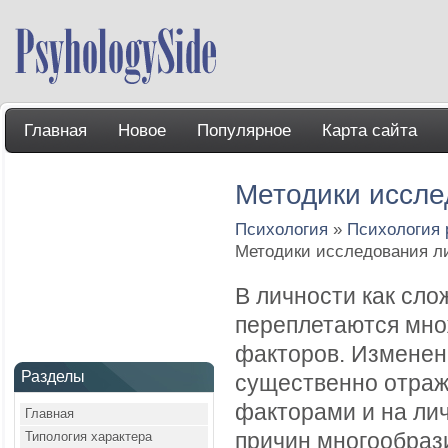
Главная
Новое
Популярное
Карта сайта
Методики иссле
Психология
»
Психология 
Методики исследования л
В личности как сло
переплетаются мно
факторов. Изменен
Разделы
существенно отраж
факторами и на лич
Главная
Типология характера
причин многообрази