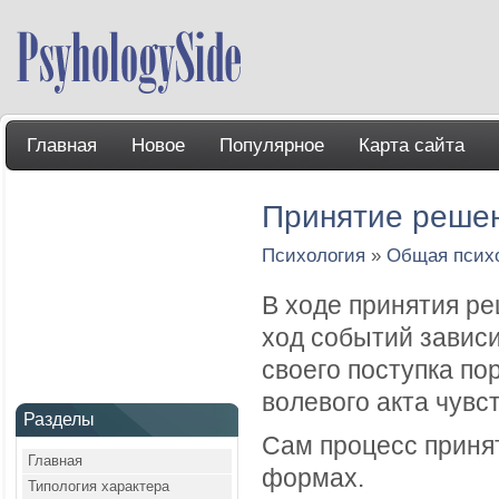
Главная
Новое
Популярное
Карта сайта
Принятие решен
Психология
»
Общая псих
В ходе принятия ре
ход событий зависи
своего поступка по
волевого акта чувс
Разделы
Сам процесс приня
Главная
формах.
Типология характера