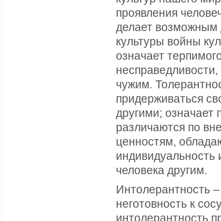
проявления челове
делает возможным 
культуры войны ку
означает терпимог
несправедливости, 
чужим. Толерантнос
придерживаться сво
другими; означает 
различаются по вн
ценностям, обладаю
индивидуальность и
человека другим.
Интолерантность – 
неготовность к со
интолерантность пр