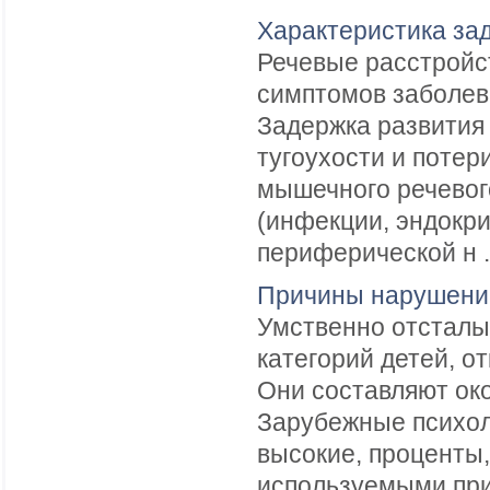
Характеристика зад
Речевые расстройс
симптомов заболева
Задержка развития
тугоухости и потер
мышечного речевог
(инфекции, эндокри
периферической н .
Причины нарушений
Умственно отсталы
категорий детей, о
Они составляют око
Зарубежные психол
высокие, проценты
используемыми при