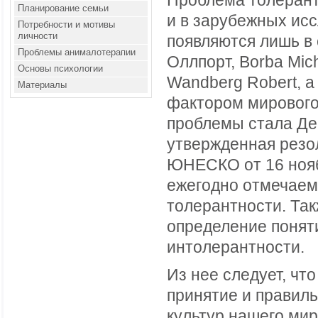
Проблема толерантн
Планирование семьи
и в зарубежных ис
Потребности и мотивы
личности
появляются лишь в 
Проблемы анималотерапии
Оллпорт, Borba Mic
Основы психологии
Wandberg Robert, 
Материалы
фактором мирового
проблемы стала Де
утвержденная резо
ЮНЕСКО от 16 нояб
ежегодно отмечае
толерантности. Та
определение понят
интолерантности.
Из нее следует, чт
принятие и правил
культур нашего ми