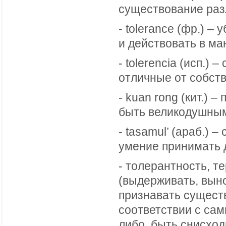
существование раз
- tolerance (фр.) –
и действовать в ма
- tolerencia (исп.)
отличные от собст
- kuan rong (кит.) 
быть великодушным
- tasamul’ (араб.)
умение принимать д
- толерантность, т
(выдерживать, выно
признавать существ
соответствии с сам
либо, быть снисход