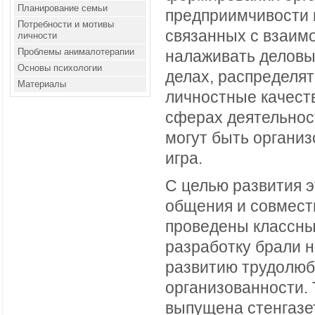
Планирование семьи
предприимчивости 
Потребности и мотивы
связанных с взаим
личности
Проблемы анималотерапии
налаживать деловы
Основы психологии
делах, распределя
Материалы
личностные качеств
сферах деятельност
могут быть организ
игра.
С целью развития э
общения и совместн
проведены классные
разработку брали н
развитию трудолюб
организованности.
выпущена стенгазет