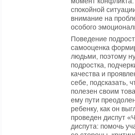
момент конфликта.
спокойной ситуаци
внимание на пробл
особого эмоционал
Поведение подростк
самооценка формир
людьми, поэтому ну
подростка, подчер
качества и проявле
себе, подсказать, 
полезен своим това
ему пути преодоле
ребенку, как он выг
проведен диспут «Ч
диспута: помочь уч