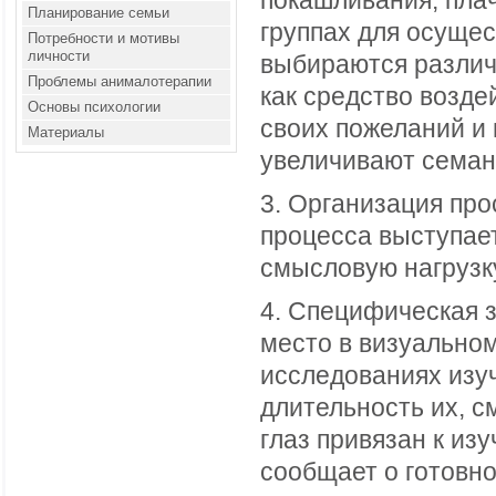
покашливания, плач
Планирование семьи
группах для осуще
Потребности и мотивы
личности
выбираются различ
Проблемы анималотерапии
как средство возде
Основы психологии
своих пожеланий и
Материалы
увеличивают сема
3. Организация пр
процесса выступает
смысловую нагрузку
4. Специфическая з
место в визуально
исследованиях изуч
длительность их, с
глаз привязан к из
сообщает о готовн