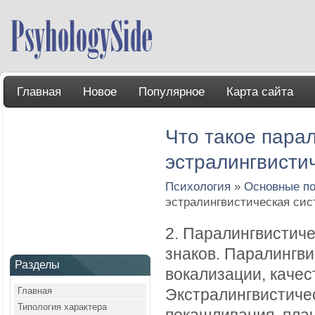
Главная
Новое
Популярное
Карта сайта
Что такое пара
эстралингвисти
Психология
»
Основные по
эстралингвистическая си
2. Паралингвистиче
знаков. Паралингви
Разделы
вокализации, качес
Главная
Экстралингвистичес
Типология характера