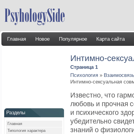
Главная
Новое
Популярное
Карта сайта
Интимно-сексуа
Страница 1
Психология
»
Взаимосвязь
Интимно-сексуальная сов
Известно, что гар
любовь и прочная с
и психического здо
Разделы
убедительно свидет
Главная
знаний о физиологи
Типология характера