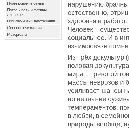
нарушению брачных
Планирование семьи
Потребности и мотивы
естественно, отриц
личности
здоровья и работос
Проблемы анималотерапии
Основы психологии
Человек – существо
Материалы
социальное. И в ин
взаимосвязи помнит
Из трёх докультур 
половая докультура
мира с тревогой го
массы неврозов и б
усиливает шансы н
но незнание сужив
темпераментов, по
в любви, в семейно
природы вообще, н