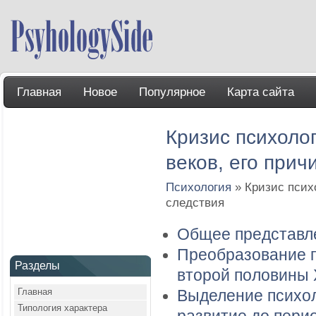
Главная
Новое
Популярное
Карта сайта
Кризис психоло
веков, его прич
Психология
» Кризис психо
следствия
Общее представле
Преобразование п
Разделы
второй половины 
Главная
Выделение психол
Типология характера